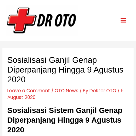
Skip
Post
Mai
to
navigation
Men
content
Sosialisasi Ganjil Genap
Diperpanjang Hingga 9 Agustus
2020
Leave a Comment
/
OTO News
/ By
Dokter OTO
/
6
August 2020
Sosialisasi Sistem Ganjil Genap
Diperpanjang Hingga 9 Agustus
2020