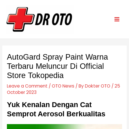
Skip
Post
Mai
to
navigation
Men
content
AutoGard Spray Paint Warna
Terbaru Meluncur Di Official
Store Tokopedia
Leave a Comment
/
OTO News
/ By
Dokter OTO
/
25
October 2023
Yuk Kenalan Dengan Cat
Semprot Aerosol Berkualitas