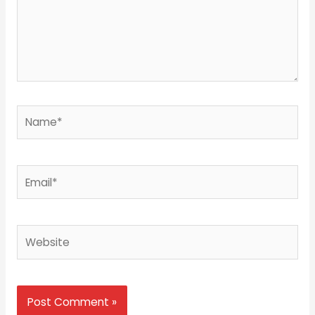
Name*
Email*
Website