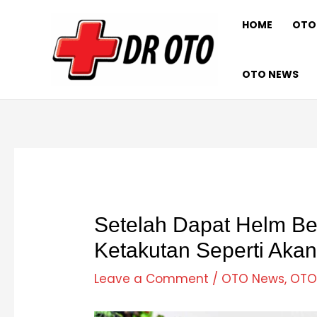
Skip
Post
HOME
OTO
to
navigation
content
OTO NEWS
Setelah Dapat Helm Be
Ketakutan Seperti Akan
Leave a Comment
/
OTO News
,
OTO