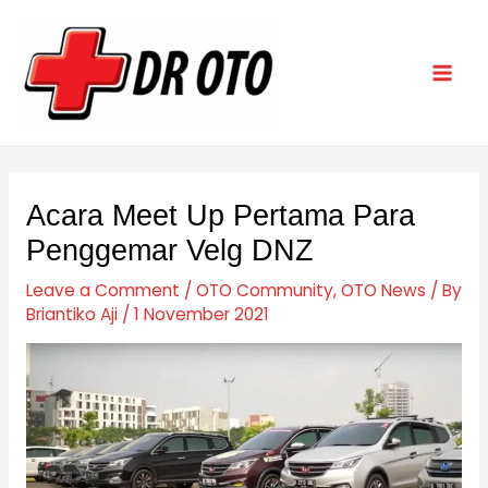
Skip
Post
Mai
to
navigation
Men
content
Acara Meet Up Pertama Para
Penggemar Velg DNZ
Leave a Comment
/
OTO Community
,
OTO News
/ By
Briantiko Aji
/
1 November 2021