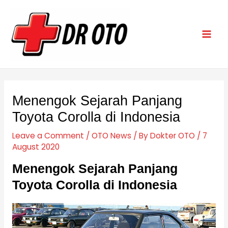
Skip
Post
Mai
to
navigation
Men
content
Menengok Sejarah Panjang
Toyota Corolla di Indonesia
Leave a Comment
/
OTO News
/ By
Dokter OTO
/
7
August 2020
Menengok Sejarah Panjang
Toyota Corolla di Indonesia