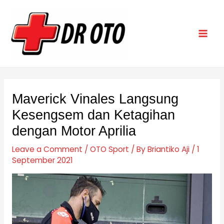
Skip
Post
Mai
to
navigation
Men
content
Maverick Vinales Langsung
Kesengsem dan Ketagihan
dengan Motor Aprilia
Leave a Comment
/
OTO Sport
/ By
Briantiko Aji
/
1
September 2021