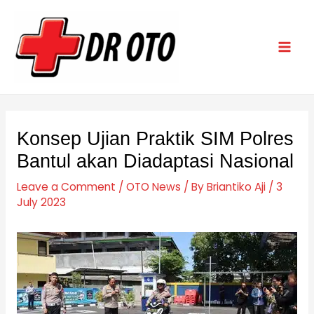
Skip
Post
Mai
to
navigation
Men
content
Konsep Ujian Praktik SIM Polres
Bantul akan Diadaptasi Nasional
Leave a Comment
/
OTO News
/ By
Briantiko Aji
/
3
July 2023