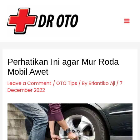
Skip
Post
Mai
to
navigation
Men
content
Perhatikan Ini agar Mur Roda
Mobil Awet
Leave a Comment
/
OTO Tips
/ By
Briantiko Aji
/
7
December 2022