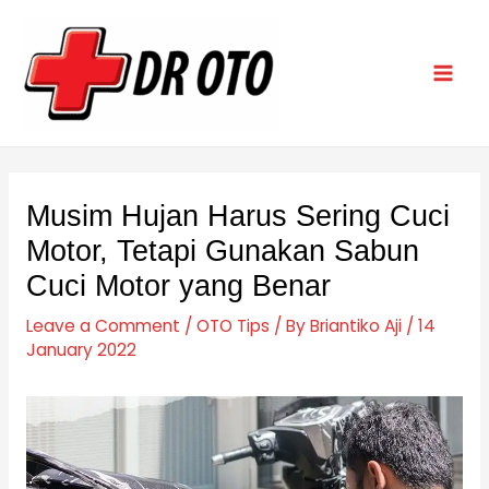
Skip
Post
Mai
to
navigation
Men
content
Musim Hujan Harus Sering Cuci
Motor, Tetapi Gunakan Sabun
Cuci Motor yang Benar
Leave a Comment
/
OTO Tips
/ By
Briantiko Aji
/
14
January 2022