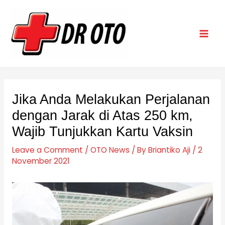
Skip
Post
Mai
to
navigation
Men
content
Jika Anda Melakukan Perjalanan
dengan Jarak di Atas 250 km,
Wajib Tunjukkan Kartu Vaksin
Leave a Comment
/
OTO News
/ By
Briantiko Aji
/
2
November 2021