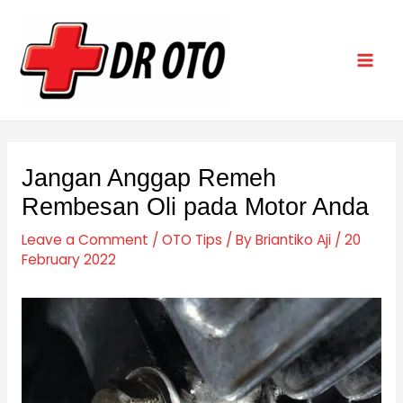
Skip
Post
Mai
to
navigation
Men
content
Jangan Anggap Remeh
Rembesan Oli pada Motor Anda
Leave a Comment
/
OTO Tips
/ By
Briantiko Aji
/
20
February 2022